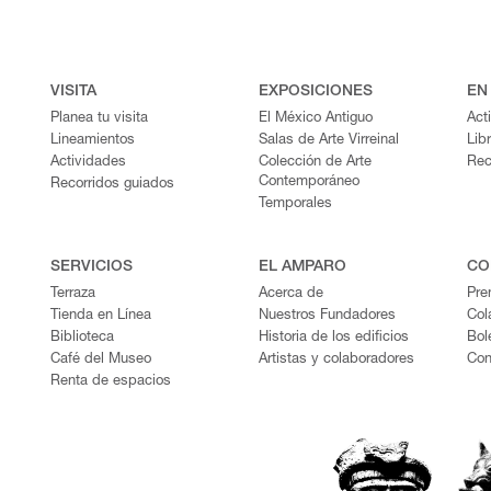
VISITA
EXPOSICIONES
EN
Planea tu visita
El México Antiguo
Act
Lineamientos
Salas de Arte Virreinal
Lib
Actividades
Colección de Arte
Rec
Contemporáneo
Recorridos guiados
Temporales
SERVICIOS
EL AMPARO
CO
Terraza
Acerca de
Pre
Tienda en Línea
Nuestros Fundadores
Col
Biblioteca
Historia de los edificios
Bol
Café del Museo
Artistas y colaboradores
Con
Renta de espacios