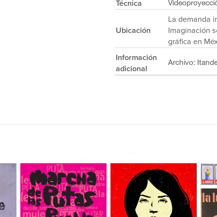
Técnica
Videoproyecci
La demanda i
Ubicación
Imaginación s
gráfica en Mé
Información
Archivo: Itand
adicional