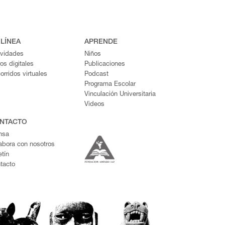
 LÍNEA
APRENDE
ividades
Niños
ros digitales
Publicaciones
orridos virtuales
Podcast
Programa Escolar
Vinculación Universitaria
Videos
NTACTO
nsa
abora con nosotros
etín
tacto