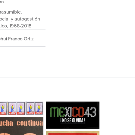
ón
nasumible.
ocial y autogestión
xico, 1968-2018
ehui Franco Ortiz