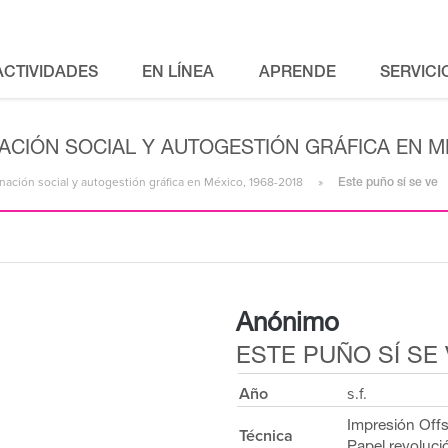
ACTIVIDADES
EN LÍNEA
APRENDE
SERVICI
ACIÓN SOCIAL Y AUTOGESTIÓN GRÁFICA EN MÉ
ación social y autogestión gráfica en México, 1968-2018
Este puño sí se ve
Anónimo
ESTE PUÑO SÍ SE
Año
s.f.
Impresión Offs
Técnica
Papel revoluci