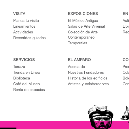
VISITA
EXPOSICIONES
EN
Planea tu visita
El México Antiguo
Act
Lineamientos
Salas de Arte Virreinal
Lib
Actividades
Colección de Arte
Rec
Contemporáneo
Recorridos guiados
Temporales
SERVICIOS
EL AMPARO
CO
Terraza
Acerca de
Pre
Tienda en Línea
Nuestros Fundadores
Col
Biblioteca
Historia de los edificios
Bol
Café del Museo
Artistas y colaboradores
Con
Renta de espacios