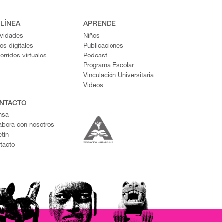
 LÍNEA
APRENDE
ividades
Niños
ros digitales
Publicaciones
orridos virtuales
Podcast
Programa Escolar
Vinculación Universitaria
Videos
NTACTO
nsa
abora con nosotros
etín
tacto