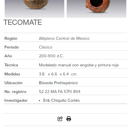
TECOMATE
Región
Altiplano Central de México
Período
Clásico
Año
200-900 d.C.
Técnica
Modelado manual con engobe y pintura roja
Medidas
3.8 x 6.6 x 6.4 cm
Ubicación
Bóveda Prehispánico
No. registro
52 22 MA FA 57PJ 894
Investigador
Erik Chiquito Cortés