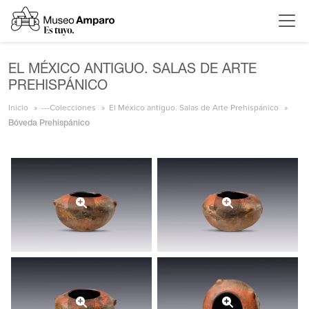
EL MÉXICO ANTIGUO. SALAS DE ARTE
PREHISPÁNICO
Inicio
---Colecciones
El México antiguo. Salas de Arte Prehispánico
Bóveda Prehispánico