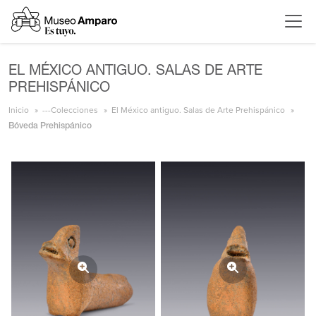
EL MÉXICO ANTIGUO. SALAS DE ARTE
PREHISPÁNICO
Inicio
---Colecciones
El México antiguo. Salas de Arte Prehispánico
Bóveda Prehispánico