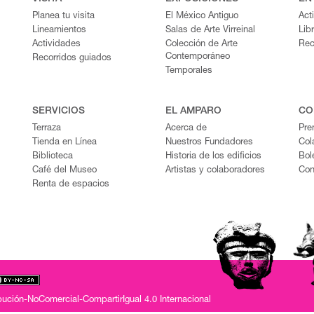
Planea tu visita
El México Antiguo
Act
Lineamientos
Salas de Arte Virreinal
Lib
Actividades
Colección de Arte
Rec
Contemporáneo
Recorridos guiados
Temporales
SERVICIOS
EL AMPARO
CO
Terraza
Acerca de
Pre
Tienda en Línea
Nuestros Fundadores
Col
Biblioteca
Historia de los edificios
Bol
Café del Museo
Artistas y colaboradores
Con
Renta de espacios
ución-NoComercial-CompartirIgual 4.0 Internacional