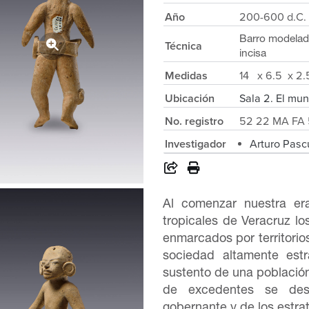
Año
200-600 d.C.
Barro modelad
Técnica
incisa
Medidas
14 x 6.5 x 2
Ubicación
Sala 2. El mun
No. registro
52 22 MA FA 
Investigador
Arturo Pasc
Al comenzar nuestra er
tropicales de Veracruz lo
enmarcados por territorio
sociedad altamente estra
sustento de una població
de excedentes se dest
gobernante y de los estrat