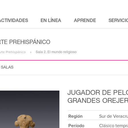
ACTIVIDADES
EN LÍNEA
APRENDE
SERVICI
RTE PREHISPÁNICO
Arte Prehispánico
Sala 2. El mundo religioso
 SALAS
JUGADOR DE PEL
GRANDES OREJE
Región
Sur de Veracr
Período
Clásico temp