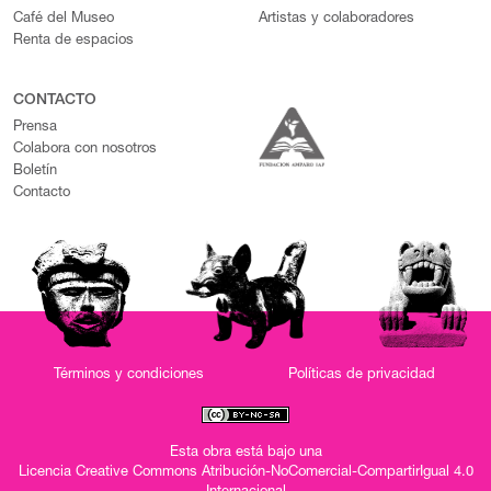
Café del Museo
Artistas y colaboradores
Renta de espacios
CONTACTO
Prensa
Colabora con nosotros
Boletín
Contacto
Términos y condiciones
Políticas de privacidad
Esta obra está bajo una
Licencia Creative Commons Atribución-NoComercial-CompartirIgual 4.0