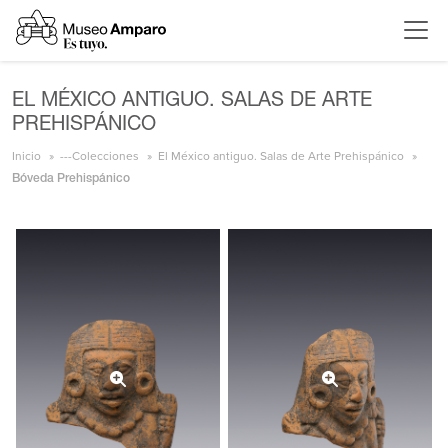
EL MÉXICO ANTIGUO. SALAS DE ARTE
PREHISPÁNICO
Inicio
---Colecciones
El México antiguo. Salas de Arte Prehispánico
Bóveda Prehispánico