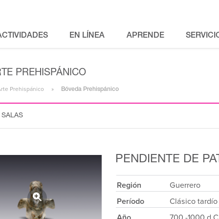
ACTIVIDADES
EN LÍNEA
APRENDE
SERVICI
RTE PREHISPÁNICO
Arte Prehispánico
Bóveda Prehispánico
 SALAS
PENDIENTE DE PA
Región
Guerrero
Período
Clásico tardío
Año
700 -1000 d.C