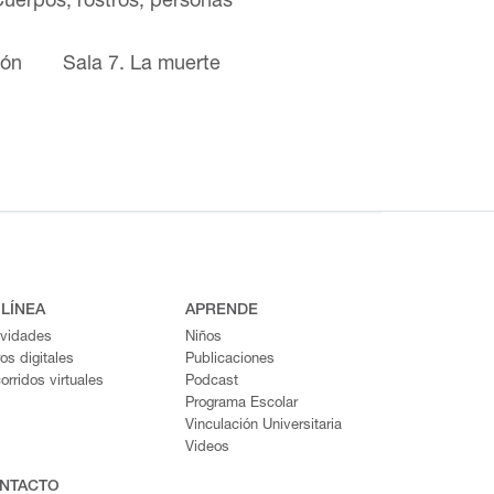
Cuerpos, rostros, personas
ión
Sala 7. La muerte
 LÍNEA
APRENDE
ividades
Niños
ros digitales
Publicaciones
orridos virtuales
Podcast
Programa Escolar
Vinculación Universitaria
Videos
NTACTO