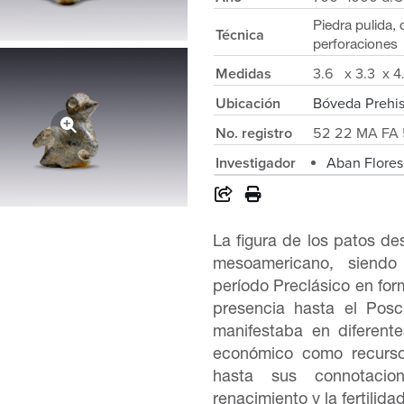
Piedra pulida,
Técnica
perforaciones
Medidas
3.6 x 3.3 x 
Ubicación
Bóveda Prehi
No. registro
52 22 MA FA 
Investigador
Aban Flore
La figura de los patos de
mesoamericano, siendo
período Preclásico en fo
presencia hasta el Posc
manifestaba en diferent
económico como recurso 
hasta sus connotacio
renacimiento y la fertilid