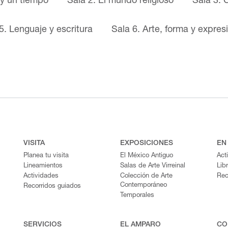
 y un tiempo
Sala 2. El mundo religioso
Sala 3. 
5. Lenguaje y escritura
Sala 6. Arte, forma y expres
VISITA
EXPOSICIONES
EN
Planea tu visita
El México Antiguo
Act
Lineamientos
Salas de Arte Virreinal
Lib
Actividades
Colección de Arte
Rec
Contemporáneo
Recorridos guiados
Temporales
SERVICIOS
EL AMPARO
CO