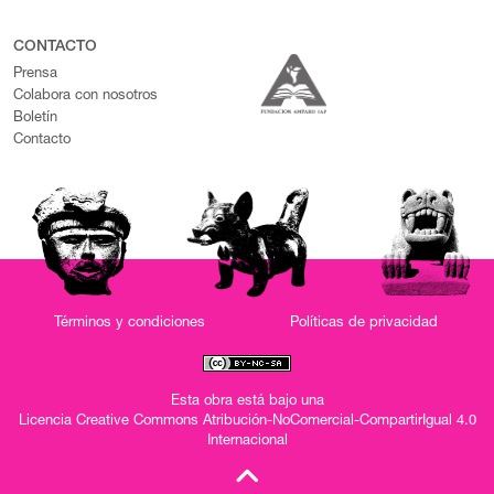
CONTACTO
Prensa
Colabora con nosotros
Boletín
Contacto
Términos y condiciones
Políticas de privacidad
Esta obra está bajo una
Licencia Creative Commons Atribución-NoComercial-CompartirIgual 4.0
Internacional