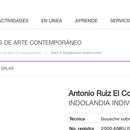
ACTIVIDADES
EN LÍNEA
APRENDE
SERVICI
LAS DE ARTE CONTEMPORÁNEO
alas de Arte Contemporáneo
Sala 3. Imaginarios trastocados
 SALAS
Antonio Ruiz El Co
INDOLANDIA INDIV
Técnica
Gouache sobr
No. registro
2000.ANRU.0