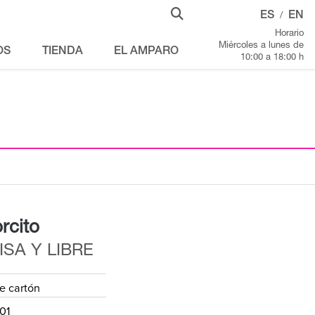
ES
EN
/
Horario
Miércoles a lunes de
OS
TIENDA
EL AMPARO
10:00 a 18:00 h
rcito
ISA Y LIBRE
e cartón
01