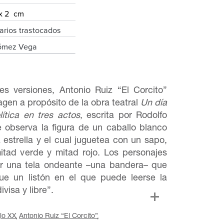
x 2 cm
arios trastocados
Gómez Vega
s versiones, Antonio Ruiz “El Corcito”
agen a propósito de la obra teatral
Un día
ítica en tres actos
, escrita por Rodolfo
e observa la figura de un caballo blanco
estrella y el cual juguetea con un sapo,
tad verde y mitad rojo. Los personajes
er una tela ondeante –una bandera– que
ue un listón en el que puede leerse la
ivisa y libre”.
glo XX
Antonio Ruiz “El Corcito”