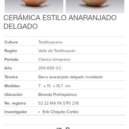
CERÁMICA ESTILO ANARANJADO
DELGADO
Cultura
Teotihuacana
Región
Valle de Teotihuacán
Período
Clásico temprano
Año
200-650 d.C.
Técnica
Barro anaranjado delgado modelado
Medidas
7 x 15 x 16.7 cm
Ubicación
Bóveda Prehispánico
No. registro
52 22 MA FA 57PJ 278
Investigador
Erik Chiquito Cortés