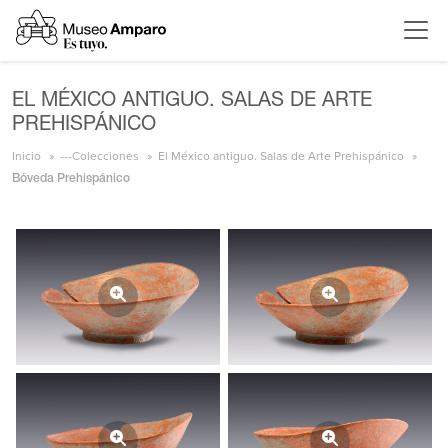
EL MÉXICO ANTIGUO. SALAS DE ARTE
PREHISPÁNICO
Inicio
---Colecciones
El México antiguo. Salas de Arte Prehispánico
Bóveda Prehispánico