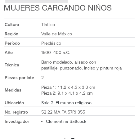
MUJERES CARGANDO NIÑOS
Cultura
Tlatilco
Región
Valle de México
Período
Preclásico
Año
1500 -400 a.C.
Barro modelado, alisado con
Técnica
pastillaje, punzonado, inciso y pintura roja
Piezas por lote
2
Pieza 1: 11.2 x 4.5 x 3.3 cm
Medidas
Pieza 2: 9.1 x 4.1 x 4.2 cm
Ubicación
Sala 2. El mundo religioso
No. registro
52 22 MA FA 57PJ 355
Investigador
Clementina Battcock