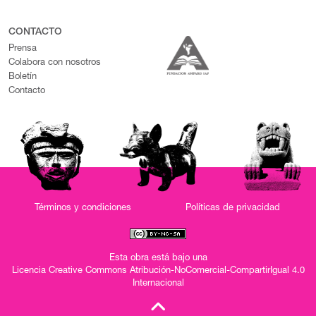
CONTACTO
Prensa
Colabora con nosotros
Boletín
Contacto
Términos y condiciones
Políticas de privacidad
Esta obra está bajo una
Licencia Creative Commons Atribución-NoComercial-CompartirIgual 4.0
Internacional