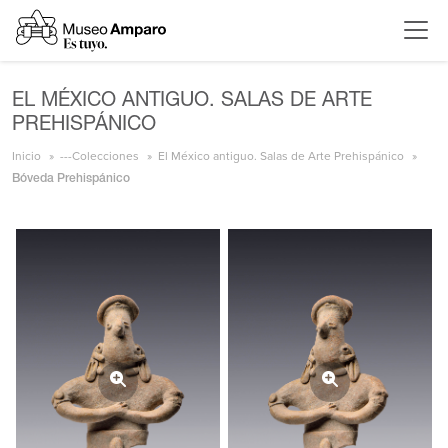
EL MÉXICO ANTIGUO. SALAS DE ARTE
PREHISPÁNICO
Inicio
---Colecciones
El México antiguo. Salas de Arte Prehispánico
Bóveda Prehispánico