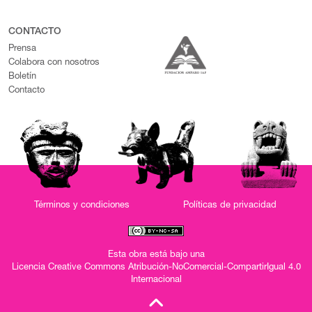
CONTACTO
Prensa
Colabora con nosotros
Boletín
Contacto
Términos y condiciones
Políticas de privacidad
Esta obra está bajo una
Licencia Creative Commons Atribución-NoComercial-CompartirIgual 4.0
Internacional