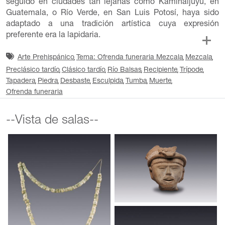
seguido en ciudades tan lejanas como Kaminaljuyú, en
Guatemala, o Río Verde, en San Luis Potosí, haya sido
adaptado a una tradición artística cuya expresión
preferente era la lapidaria.
Arte Prehispánico
Tema: Ofrenda funeraria Mezcala
Mezcala
Preclásico tardío
Clásico tardío
Río Balsas
Recipiente
Trípode
Tapadera
Piedra
Desbaste
Esculpida
Tumba
Muerte
Ofrenda funeraria
--Vista de salas--