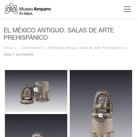
EL MÉXICO ANTIGUO. SALAS DE ARTE
PREHISPÁNICO
Inicio
---Colecciones
El México antiguo. Salas de Arte Prehispánico
Sala 7. La muerte