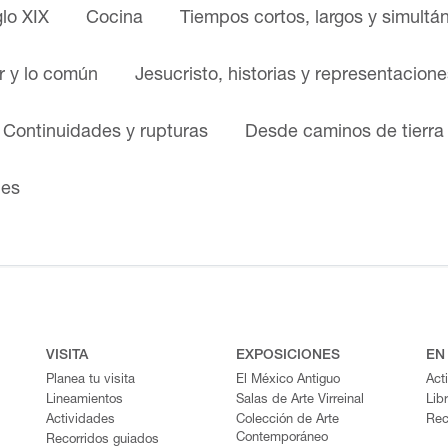
glo XIX
Cocina
Tiempos cortos, largos y simultá
ar y lo común
Jesucristo, historias y representacione
. Continuidades y rupturas
Desde caminos de tierra
nes
VISITA
EXPOSICIONES
EN
Planea tu visita
El México Antiguo
Act
Lineamientos
Salas de Arte Virreinal
Lib
Actividades
Colección de Arte
Rec
Contemporáneo
Recorridos guiados