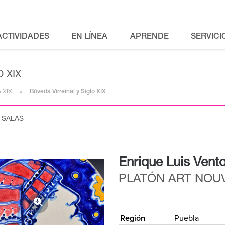
ACTIVIDADES
EN LÍNEA
APRENDE
SERVICI
 XIX
o XIX
Bóveda Virreinal y Siglo XIX
 SALAS
Enrique Luis Vent
PLATÓN ART NOU
{
Región
Puebla