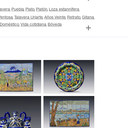
lavera
Puebla
Plato
Platón
Loza estannífera
Ventosa
Talavera Uriarte
Años Veinte
Retrato
Gitana
Doméstico
Vida cotidiana
Bóveda