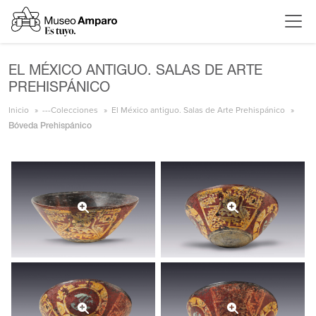
EL MÉXICO ANTIGUO. SALAS DE ARTE
PREHISPÁNICO
Inicio
---Colecciones
El México antiguo. Salas de Arte Prehispánico
Bóveda Prehispánico