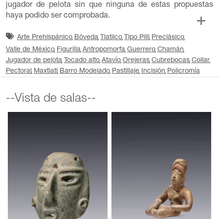
jugador de pelota sin que ninguna de estas propuestas
haya podido ser comprobada.
Arte Prehispánico
Bóveda
Tlatilco
Tipo Pilli
Preclásico
Valle de México
Figurilla
Antropomorfa
Guerrero
Chamán
Jugador de pelota
Tocado alto
Atavío
Orejeras
Cubrebocas
Collar
Pectoral
Maxtlatl
Barro Modelado
Pastillaje
Incisión
Policromía
--Vista de salas--