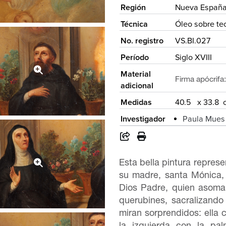
Región
Nueva Españ
Técnica
Óleo sobre tec
No. registro
VS.BI.027
Período
Siglo XVIII
Material
Firma apócrifa:
adicional
Medidas
40.5 x 33.8 
Investigador
Paula Mues
Esta bella pintura repres
su madre, santa Mónica, 
Dios Padre, quien asoma 
querubines, sacralizando
miran sorprendidos: ella