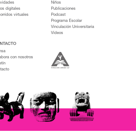
ividades
Niños
ros digitales
Publicaciones
orridos virtuales
Podcast
Programa Escolar
Vinculación Universitaria
Videos
NTACTO
nsa
abora con nosotros
etín
tacto