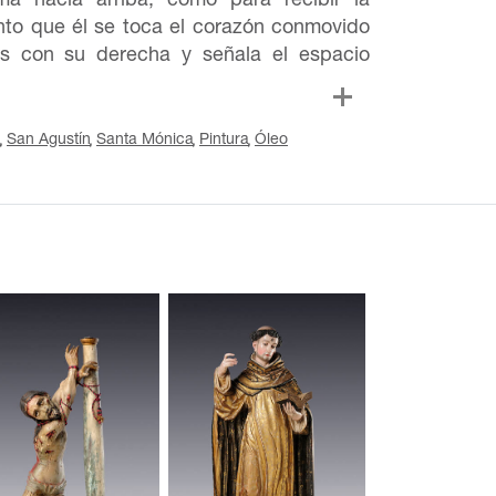
ma hacia arriba, como para recibir la
anto que él se toca el corazón conmovido
os con su derecha y señala el espacio
a
San Agustín
Santa Mónica
Pintura
Óleo