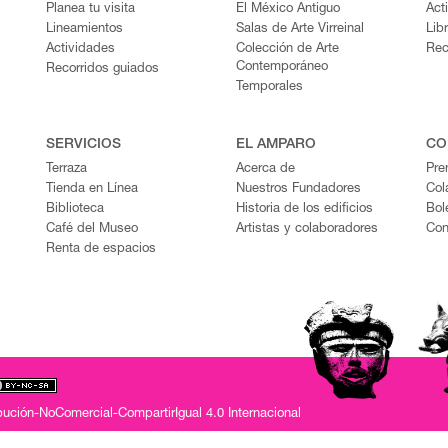
Planea tu visita
El México Antiguo
Act
Lineamientos
Salas de Arte Virreinal
Lib
Actividades
Colección de Arte
Rec
Contemporáneo
Recorridos guiados
Temporales
SERVICIOS
EL AMPARO
CO
Terraza
Acerca de
Pre
Tienda en Línea
Nuestros Fundadores
Col
Biblioteca
Historia de los edificios
Bol
Café del Museo
Artistas y colaboradores
Con
Renta de espacios
ución-NoComercial-CompartirIgual 4.0 Internacional