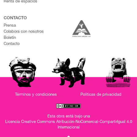
Renta de espacios
CONTACTO
Prensa
Colabora con nosotros
Boletín
Contacto
Términos y condiciones
Políticas de privacidad
Esta obra está bajo una
Licencia Creative Commons Atribución-NoComercial-CompartirIgual 4.0
Internacional