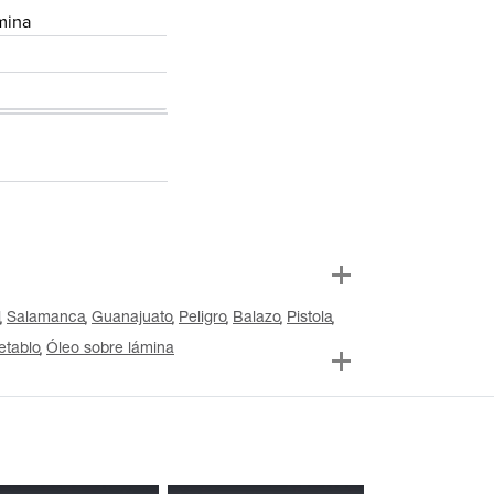
mina
l
Salamanca
Guanajuato
Peligro
Balazo
Pistola
etablo
Óleo sobre lámina