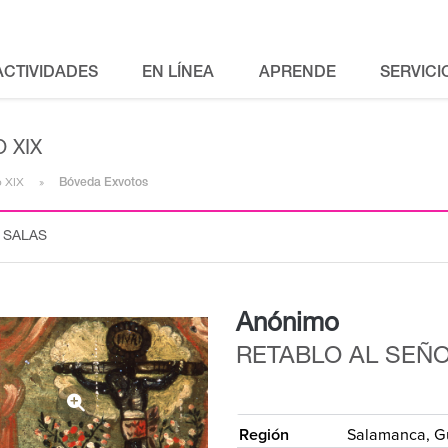
ACTIVIDADES
EN LÍNEA
APRENDE
SERVICI
 XIX
o XIX
Bóveda Exvotos
 SALAS
Anónimo
RETABLO AL SEÑO
{
Región
Salamanca, G