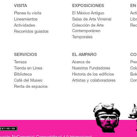
VISITA
EXPOSICIONES
EN
Planea tu visita
El México Antiguo
Act
Lineamientos
Salas de Arte Virreinal
Lib
Actividades
Colección de Arte
Rec
Contemporáneo
Recorridos guiados
Temporales
SERVICIOS
EL AMPARO
CO
Terraza
Acerca de
Pre
Tienda en Línea
Nuestros Fundadores
Col
Biblioteca
Historia de los edificios
Bol
Café del Museo
Artistas y colaboradores
Con
Renta de espacios