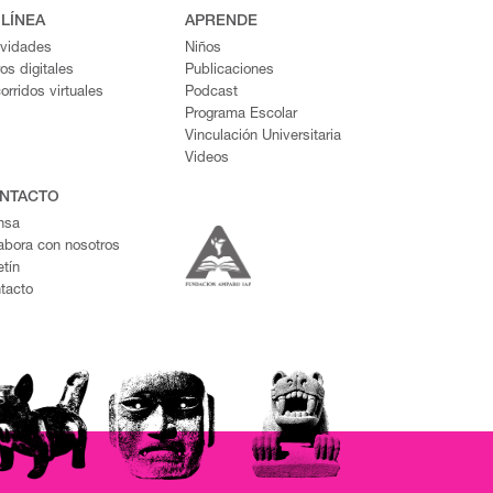
 LÍNEA
APRENDE
ividades
Niños
ros digitales
Publicaciones
orridos virtuales
Podcast
Programa Escolar
Vinculación Universitaria
Videos
NTACTO
nsa
abora con nosotros
etín
tacto