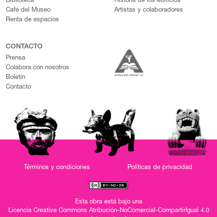
Biblioteca
Historia de los edificios
Café del Museo
Artistas y colaboradores
Renta de espacios
CONTACTO
Prensa
Colabora con nosotros
Boletín
Contacto
Términos y condiciones
Políticas de privacidad
Esta obra está bajo una
Licencia Creative Commons Atribución-NoComercial-CompartirIgual 4.0