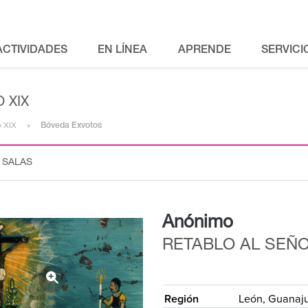
ACTIVIDADES
EN LÍNEA
APRENDE
SERVICI
 XIX
o XIX
Bóveda Exvotos
 SALAS
Anónimo
RETABLO AL SEÑO
{
Región
León, Guanaj