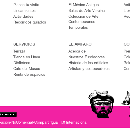
Planea tu visita
El México Antiguo
Act
Lineamientos
Salas de Arte Virreinal
Lib
Actividades
Colección de Arte
Rec
Contemporáneo
Recorridos guiados
Temporales
SERVICIOS
EL AMPARO
CO
Terraza
Acerca de
Pre
Tienda en Línea
Nuestros Fundadores
Col
Biblioteca
Historia de los edificios
Bol
Café del Museo
Artistas y colaboradores
Con
Renta de espacios
ución-NoComercial-CompartirIgual 4.0 Internacional