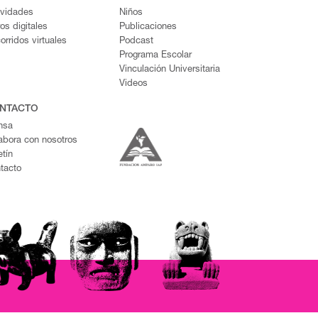
ividades
Niños
ros digitales
Publicaciones
orridos virtuales
Podcast
Programa Escolar
Vinculación Universitaria
Videos
NTACTO
nsa
abora con nosotros
etín
tacto