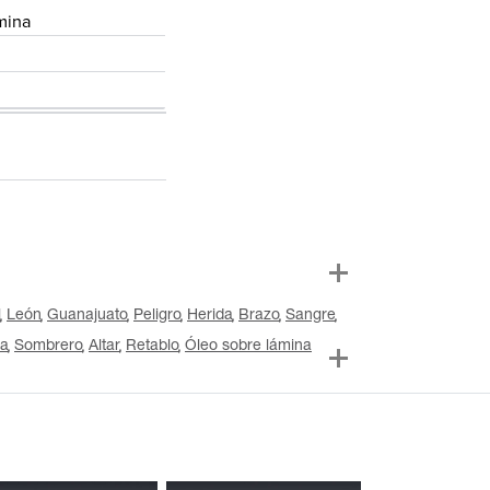
mina
l
León
Guanajuato
Peligro
Herida
Brazo
Sangre
a
Sombrero
Altar
Retablo
Óleo sobre lámina