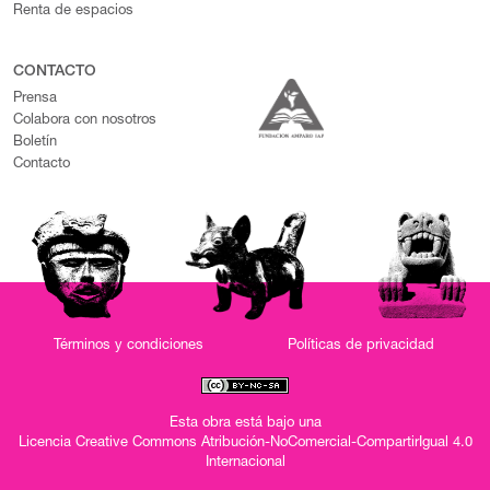
Renta de espacios
CONTACTO
Prensa
Colabora con nosotros
Boletín
Contacto
Términos y condiciones
Políticas de privacidad
Esta obra está bajo una
Licencia Creative Commons Atribución-NoComercial-CompartirIgual 4.0
Internacional