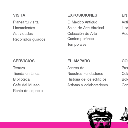
VISITA
EXPOSICIONES
EN
Planea tu visita
El México Antiguo
Act
Lineamientos
Salas de Arte Virreinal
Lib
Actividades
Colección de Arte
Rec
Contemporáneo
Recorridos guiados
Temporales
SERVICIOS
EL AMPARO
CO
Terraza
Acerca de
Pre
Tienda en Línea
Nuestros Fundadores
Col
Biblioteca
Historia de los edificios
Bol
Café del Museo
Artistas y colaboradores
Con
Renta de espacios