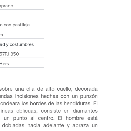
mprano
 con pastillaje
cm
dad y costumbres
57PJ 350
 Hers
sobre una olla de alto cuello, decorada
undas incisiones hechas con un punzón
dondeara los bordes de las hendiduras. El
íneas oblicuas, consiste en diamantes
n un punto al centro. El hombre está
s dobladas hacia adelante y abraza un