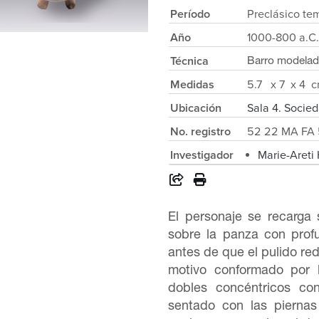
Período
Preclásico te
Año
1000-800 a.C.
Técnica
Barro modelado
Medidas
5.7 x 7 x 4 
Ubicación
Sala 4. Socie
No. registro
52 22 MA FA 
Investigador
Marie-Areti
El personaje se recarga 
sobre la panza con prof
antes de que el pulido re
motivo conformado por l
dobles concéntricos co
sentado con las pierna