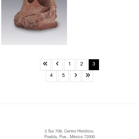
1
2
3
4
5
2 Sur 708, Centro Histórico,
Puebla, Pue., México 72000