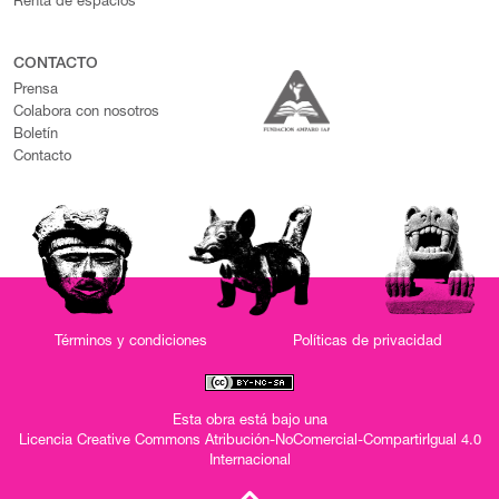
Renta de espacios
CONTACTO
Prensa
Colabora con nosotros
Boletín
Contacto
Términos y condiciones
Políticas de privacidad
Esta obra está bajo una
Licencia Creative Commons Atribución-NoComercial-CompartirIgual 4.0
Internacional