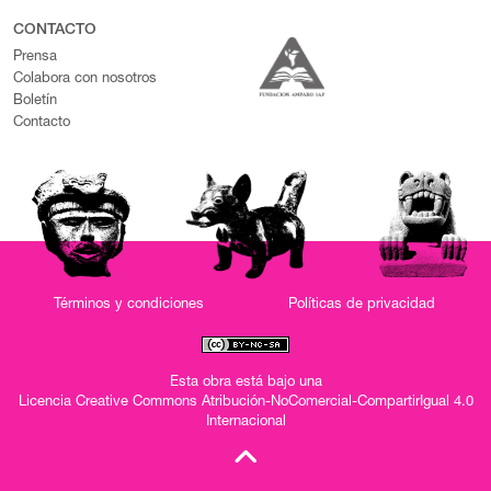
CONTACTO
Prensa
Colabora con nosotros
Boletín
Contacto
Términos y condiciones
Políticas de privacidad
Esta obra está bajo una
Licencia Creative Commons Atribución-NoComercial-CompartirIgual 4.0
Internacional