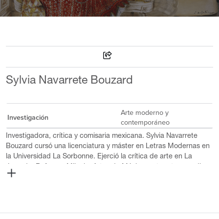
Sylvia Navarrete Bouzard
Arte moderno y
Investigación
contemporáneo
Investigadora, crítica y comisaria mexicana. Sylvia Navarrete
Bouzard cursó una licenciatura y máster en Letras Modernas en
la Universidad La Sorbonne. Ejerció la crítica de arte en La
Jornada, Reforma, Milenio, Artes de México, entre otros medios.
Ha publicado unos veinte libros, entre ellos dos monografías
dedicadas a Miguel Covarrubias y otros títulos sobre Joaquín
Clausell, Diego Rivera, Rufino Tamayo, María Izquierdo, Vicente
Rojo y el arte mexicano de la transición al siglo XXI. Fue directora
del Museo de Arte Contemporáneo de Oaxaca, subdirectora de