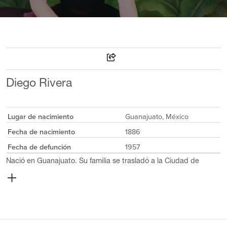
Diego Rivera
Lugar de nacimiento
Guanajuato, México
Fecha de nacimiento
1886
Fecha de defunción
1957
Nació en Guanajuato. Su familia se trasladó a la Ciudad de
México, donde tras manifestar su talento a los diez años ingresó
en la Academia San Carlos. Con una pensión del entonces
gobernador de Veracruz, Teodoro Dehesa, viajó a Europa en
1907. Asistió al taller del español Eduardo Chicharro, y en París
se enfrenta a la vanguardia y participa en ella logrando un lugar
destacado como cubista. Vive con la pintura rusa Angelina Beloff