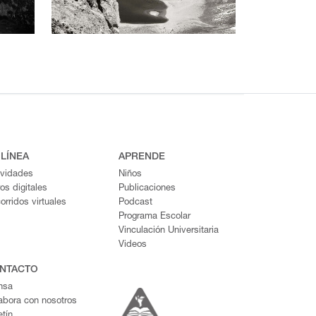
 LÍNEA
APRENDE
ividades
Niños
ros digitales
Publicaciones
orridos virtuales
Podcast
Programa Escolar
Vinculación Universitaria
Videos
NTACTO
nsa
abora con nosotros
etín