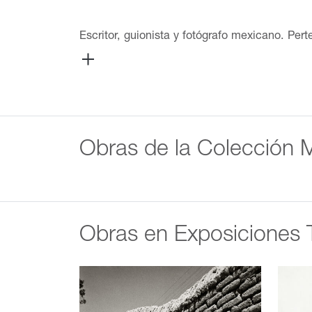
Escritor, guionista y fotógrafo mexicano. Pe
de realidad y fantasía, cuya acción se desarr
grandes problemáticas socio-culturales entret
(antiguo nombre de la actual ciudad Venustia
por trasladarse a la ciudad de México. Asisti
en la revista América. En 1936 trabajó como
partir de 1946 se dedicó también a la labor 
Obras de la Colección
1946 a 1952 como agente viajero. De 1954 a 1
ciudad de México. En 1945 publicó dos cuent
México en 1946, publicó el cuento Macario en
llamas. En 1951, la revista América publicó 
que pertenece el cuento Nos han dado la tie
Obras en Exposiciones 
mejores novelas de las literaturas de lengua h
italiano, polaco, noruego y finlandés. Desde 
algunos textos suyos aparecían en las página
de Literatura publicó con el título de Un pe
dos textos inéditos de Rulfo: una narración, 