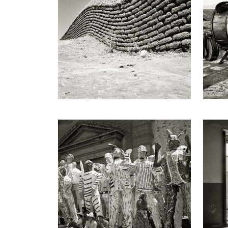
Pedro Páramo. En 1974 viajó a Europa para pa
comitiva presidencial, viajando por Alemania
de la Lengua, tomó posesión de la silla XXX
el Museo Amparo, la obra de Juan Rulfo se pre
Toledo y la fotografía (2023). Actualizado: 2