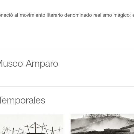
rteneció al movimiento literario denominado realismo mágico
olla en escenarios americanos, y sus personajes representan y
ejidas con el mundo fantástico. Juan Rulfo dividió su infanc
no Carranza). En 1933 intentó ingresar a la Universidad de Gu
ó de oyente al Colegio de San Ildefonso. En 1934 comenzó a es
 archivista; después se convirtió en agente de inmigración,
fotográfica, en la que realizó notables composiciones. Trab
 Museo Amparo
957 fue colaborador de la Comisión del Papaloapan y editor e
os para la revista Pan en Guadalajara: Nos han dado la tier
 la revista América. En 1948, fue publicada La cuesta de la
el cuento ¡Diles que no me maten! y en 1953 el Fondo de Cult
rra) en la colección Letras Mexicanas. En 1955 se publicó 
Temporales
ispánica y aun de toda la literatura; fue traducida a varios 
el año de la aparición de Pedro Páramo, el autor no volvió a 
s de las publicaciones periódicas dedicadas a la literatura
dazo de noche un fragmento de un relato de tema urbano. En m
El despojo, y el poema La fórmula secreta. Recibió el Premio 