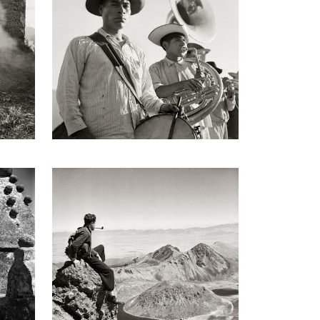
Varsovia. Fue invitado a integrarse a la
 fue elegido miembro de la Academia Mexicana
ríncipe de Asturias” de España en 1983. En
la muestra colectiva Lu' Biaani: Francisco