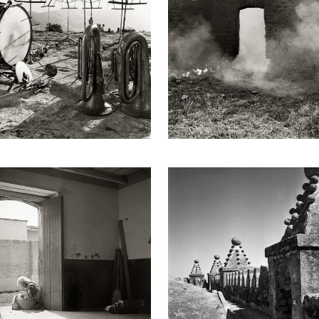
rticipar en el Congreso de Estudiantes de la Universidad de 
, Checoslovaquia, Austria y Francia. El 9 de julio de 1976,
V el 25 de septiembre de 1980. Juan Rulfo ganó el Premio “P
sentó en la exposición El fotógrafo Juan Rulfo (2017), y en 
8 de agosto de 2024