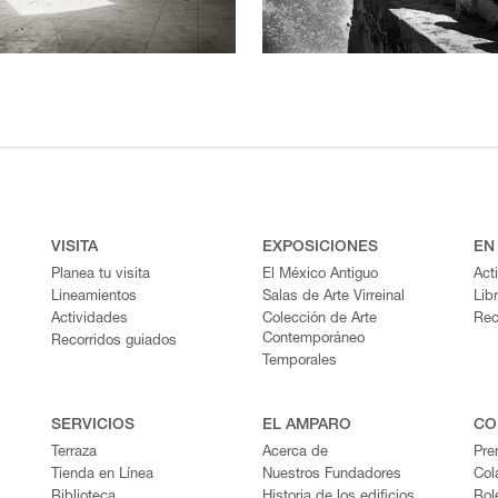
VISITA
EXPOSICIONES
EN
Planea tu visita
El México Antiguo
Act
Lineamientos
Salas de Arte Virreinal
Lib
Actividades
Colección de Arte
Rec
Contemporáneo
Recorridos guiados
Temporales
SERVICIOS
EL AMPARO
CO
Terraza
Acerca de
Pre
Tienda en Línea
Nuestros Fundadores
Col
Biblioteca
Historia de los edificios
Bol