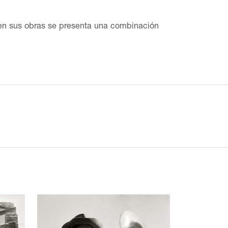
; en sus obras se presenta una combinación
 reflejan el tipismo del lugar, con sus
ia entre su pueblo natal y San Gabriel
adalajara, pero al estar ésta en huelga, optó
cribir sus trabajos literarios y a colaborar
 desempeñando esta labor de 1936 a 1946. A
ajó para la compañía Goodrich-Euzkadi de
n el Instituto Nacional Indigenista en la
ra y Macario. Establecido en la ciudad de
s comadres y en 1950 Talpa y El llano en
ura Económica integró El llano en llamas (al
Pedro Páramo, considerada como una de las
idiomas: alemán, sueco, inglés, francés,
publicar libro alguno. De vez en cuando,
. En septiembre de 1959, la Revista Mexicana
arzo de 1976, la revista ¡Siempre! incluía
“Xavier Villaurrutia” en 1956 por su novela