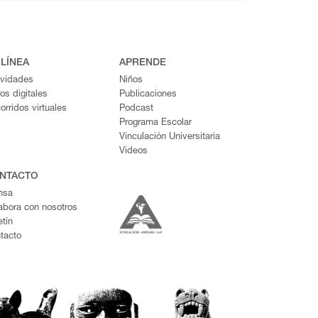
 LÍNEA
APRENDE
ividades
Niños
ros digitales
Publicaciones
orridos virtuales
Podcast
Programa Escolar
Vinculación Universitaria
Videos
NTACTO
nsa
abora con nosotros
etín
tacto