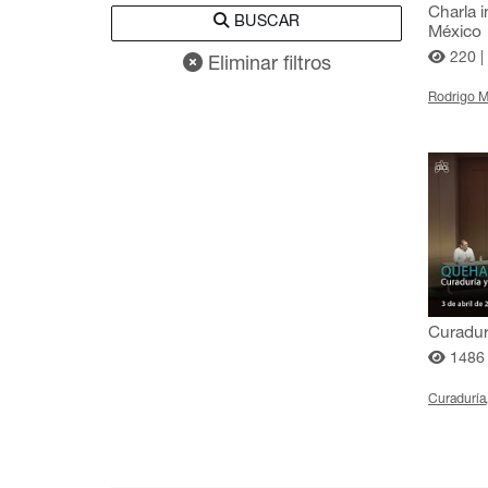
Charla 
BUSCAR
México
220 |
Eliminar filtros
Rodrigo 
Curadurí
1486
Curaduría