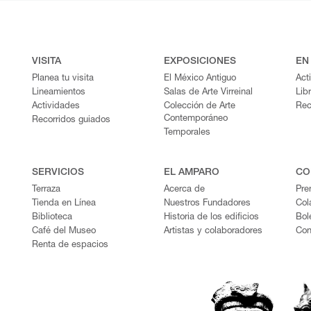
VISITA
EXPOSICIONES
EN
Planea tu visita
El México Antiguo
Act
Lineamientos
Salas de Arte Virreinal
Lib
Actividades
Colección de Arte
Rec
Contemporáneo
Recorridos guiados
Temporales
SERVICIOS
EL AMPARO
CO
Terraza
Acerca de
Pre
Tienda en Línea
Nuestros Fundadores
Col
Biblioteca
Historia de los edificios
Bol
Café del Museo
Artistas y colaboradores
Con
Renta de espacios