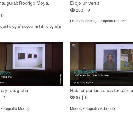
inaugural: Rodrigo Moya.
El ojo universal
203 |
0
0
Fotoperiodismo
Fotografía
Historia
Moya
Fotografía documental
Fotografía
a y fotografía
Habitar por las zonas fantasm
 |
1
87 |
0
Fotografía
México
México
Fotografia
Videoarte