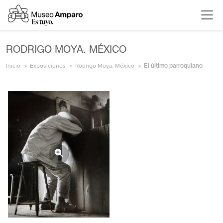
RODRIGO MOYA. MÉXICO
Inicio
Exposiciones
Rodrigo Moya. México
El último parroquiano