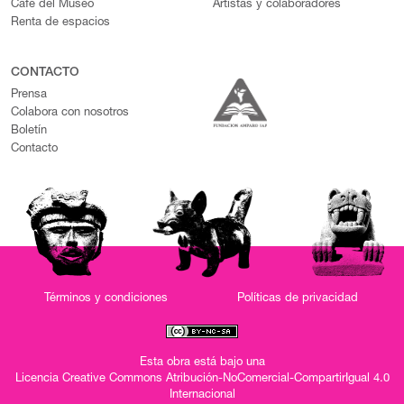
Café del Museo
Artistas y colaboradores
Renta de espacios
CONTACTO
Prensa
Colabora con nosotros
Boletín
Contacto
Términos y condiciones
Políticas de privacidad
Esta obra está bajo una
Licencia Creative Commons Atribución-NoComercial-CompartirIgual 4.0
Internacional