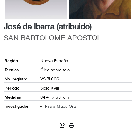
José de Ibarra (atribuido)
SAN BARTOLOMÉ APÓSTOL
{
Región
Nueva España
Técnica
Óleo sobre tela
No. registro
VS.BI.006
Período
Siglo XVIII
Medidas
84.4 x 63 cm
Investigador
Paula Mues Orts