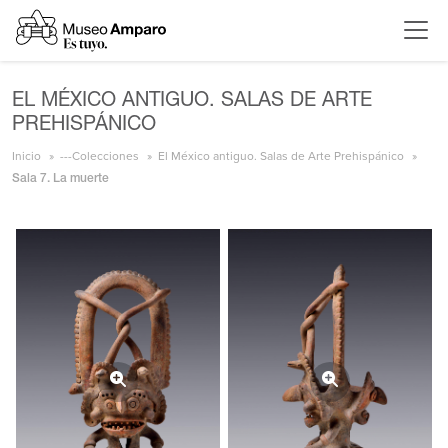
EL MÉXICO ANTIGUO. SALAS DE ARTE
PREHISPÁNICO
Inicio
---Colecciones
El México antiguo. Salas de Arte Prehispánico
Sala 7. La muerte