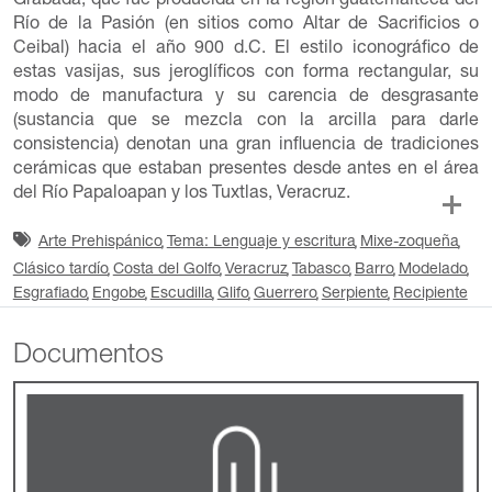
Grabada, que fue producida en la región guatemalteca del
Río de la Pasión (en sitios como Altar de Sacrificios o
Ceibal) hacia el año 900 d.C. El estilo iconográfico de
estas vasijas, sus jeroglíficos con forma rectangular, su
modo de manufactura y su carencia de desgrasante
(sustancia que se mezcla con la arcilla para darle
consistencia) denotan una gran influencia de tradiciones
cerámicas que estaban presentes desde antes en el área
del Río Papaloapan y los Tuxtlas, Veracruz.
Arte Prehispánico
Tema: Lenguaje y escritura
Mixe-zoqueña
Clásico tardío
Costa del Golfo
Veracruz
Tabasco
Barro
Modelado
Esgrafiado
Engobe
Escudilla
Glifo
Guerrero
Serpiente
Recipiente
Documentos