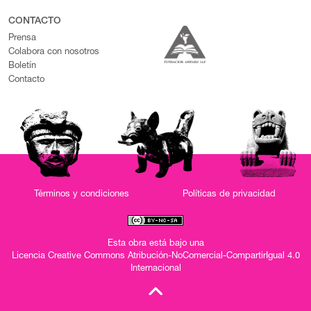
CONTACTO
Prensa
Colabora con nosotros
Boletín
Contacto
Términos y condiciones
Políticas de privacidad
Esta obra está bajo una
Licencia Creative Commons Atribución-NoComercial-CompartirIgual 4.0
Internacional