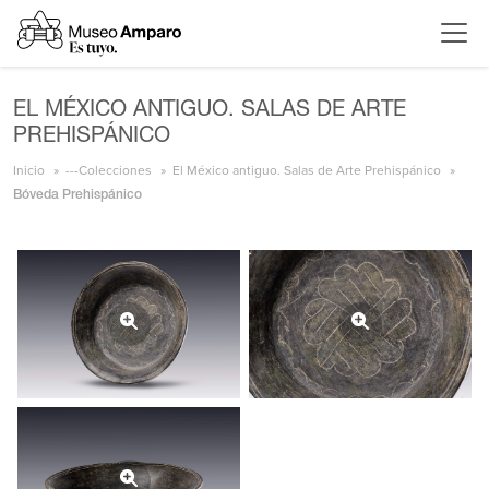
EL MÉXICO ANTIGUO. SALAS DE ARTE
PREHISPÁNICO
Inicio
---Colecciones
El México antiguo. Salas de Arte Prehispánico
Bóveda Prehispánico