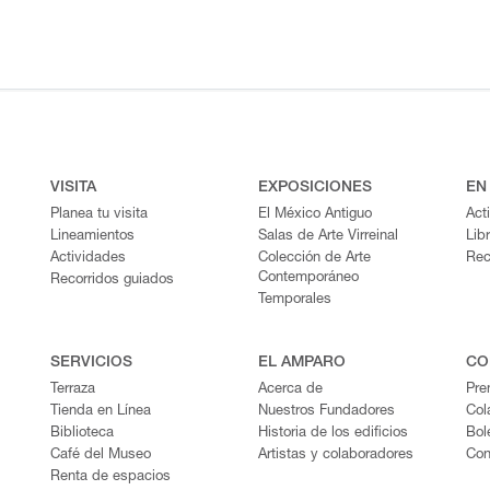
VISITA
EXPOSICIONES
EN
Planea tu visita
El México Antiguo
Act
Lineamientos
Salas de Arte Virreinal
Lib
Actividades
Colección de Arte
Rec
Contemporáneo
Recorridos guiados
Temporales
SERVICIOS
EL AMPARO
CO
Terraza
Acerca de
Pre
Tienda en Línea
Nuestros Fundadores
Col
Biblioteca
Historia de los edificios
Bol
Café del Museo
Artistas y colaboradores
Con
Renta de espacios