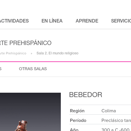
ACTIVIDADES
EN LÍNEA
APRENDE
SERVICI
RTE PREHISPÁNICO
Arte Prehispánico
Sala 2. El mundo religioso
S
OTRAS SALAS
BEBEDOR
Región
Colima
Período
Preclásico ta
Año
300 a.C.-600 