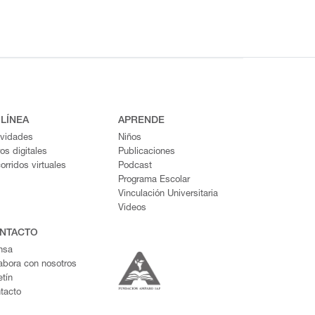
 LÍNEA
APRENDE
ividades
Niños
ros digitales
Publicaciones
orridos virtuales
Podcast
Programa Escolar
Vinculación Universitaria
Videos
NTACTO
nsa
abora con nosotros
etín
tacto