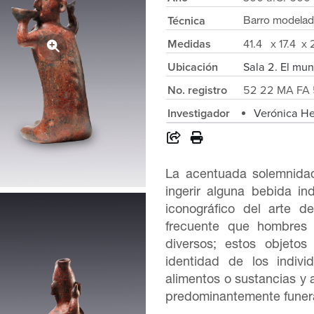
Técnica
Barro modelad
Medidas
41.4 x 17.4 x
Ubicación
Sala 2. El mun
No. registro
52 22 MA FA 
Investigador
Verónica H
La acentuada solemnida
ingerir alguna bebida in
iconográfico del arte d
frecuente que hombres 
diversos; estos objeto
identidad de los indivi
alimentos o sustancias y 
predominantemente funera