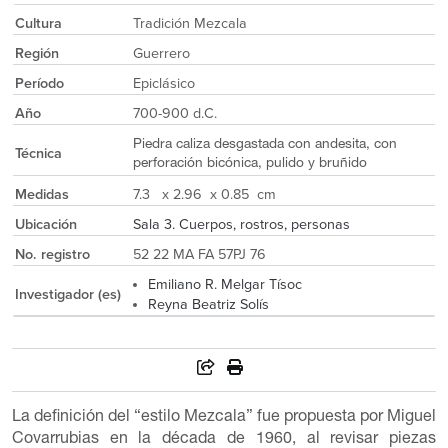
Cultura
Tradición Mezcala
Región
Guerrero
Período
Epiclásico
Año
700-900 d.C.
Piedra caliza desgastada con andesita, con
Técnica
perforación bicónica, pulido y bruñido
Medidas
7.3 x 2.96 x 0.85 cm
Ubicación
Sala 3. Cuerpos, rostros, personas
No. registro
52 22 MA FA 57PJ 76
Emiliano R. Melgar Tísoc
Investigador (es)
Reyna Beatriz Solís
La definición del “estilo Mezcala” fue propuesta por Miguel
Covarrubias en la década de 1960, al revisar piezas