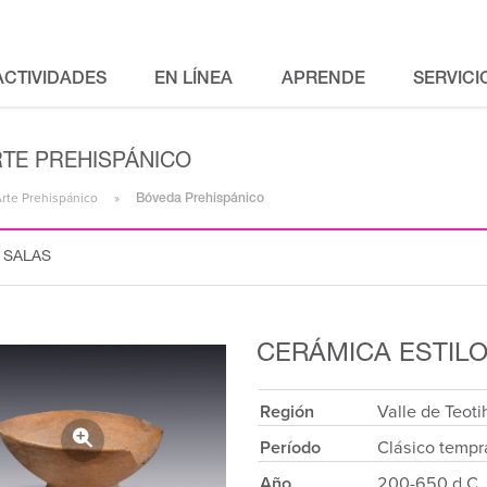
ACTIVIDADES
EN LÍNEA
APRENDE
SERVICI
RTE PREHISPÁNICO
Arte Prehispánico
Bóveda Prehispánico
 SALAS
CERÁMICA ESTIL
Región
Valle de Teot
Período
Clásico temp
Año
200-650 d.C.