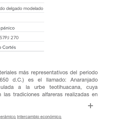
ado delgado modelado
m
spánico
57PJ 270
o Cortés
eriales más representativos del periodo
650 d.C.) es el llamado: Anaranjado
culada a la urbe teotihuacana, cuya
 las tradiciones alfareras realizadas en
cerámico
Intercambio económico