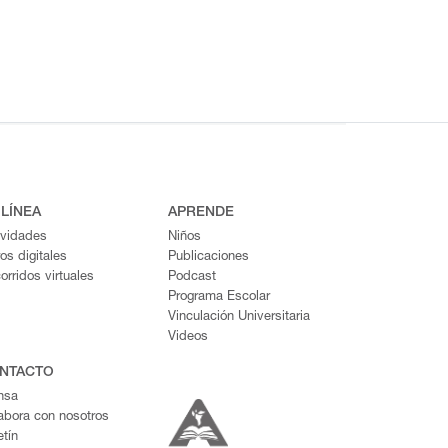
 LÍNEA
APRENDE
ividades
Niños
ros digitales
Publicaciones
orridos virtuales
Podcast
Programa Escolar
Vinculación Universitaria
Videos
NTACTO
nsa
abora con nosotros
etín