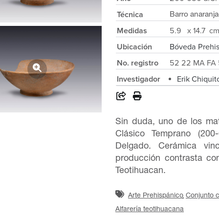
Técnica
Barro anaranj
Medidas
5.9 x 14.7 c
Ubicación
Bóveda Prehi
No. registro
52 22 MA FA 
Investigador
Erik Chiquit
Sin duda, uno de los mat
Clásico Temprano (200-
Delgado. Cerámica vin
producción contrasta con
Teotihuacan.
Arte Prehispánico
Conjunto 
Alfarería teotihuacana