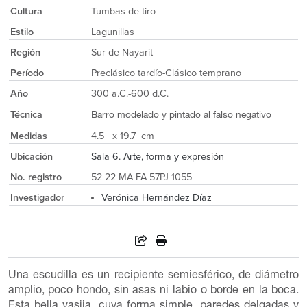
Cultura
Tumbas de tiro
Estilo
Lagunillas
Región
Sur de Nayarit
Período
Preclásico tardío-Clásico temprano
Año
300 a.C.-600 d.C.
Técnica
Barro modelado y pintado al falso negativo
Medidas
4.5 x 19.7 cm
Ubicación
Sala 6. Arte, forma y expresión
No. registro
52 22 MA FA 57PJ 1055
Investigador
Verónica Hernández Díaz
Una escudilla es un recipiente semiesférico, de diámetro
amplio, poco hondo, sin asas ni labio o borde en la boca.
Esta bella vasija, cuya forma simple, paredes delgadas y