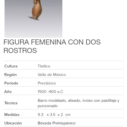
FIGURA FEMENINA CON DOS
ROSTROS
Cultura
Tlatilco
Región
Valle de México
Período
Preclásico
Año
1500 -400 a.C
Barro modelado, alisado, inciso con pastillaje y
Técnica
punzonado
Medidas
9.3 x 3.5 x 2 cm
Ubicación
Bóveda Prehispánico