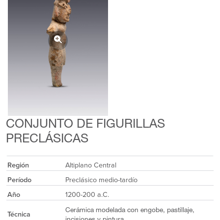
CONJUNTO DE FIGURILLAS
PRECLÁSICAS
Región
Altiplano Central
Período
Preclásico medio-tardío
Año
1200-200 a.C.
Cerámica modelada con engobe, pastillaje,
Técnica
incisiones y pintura