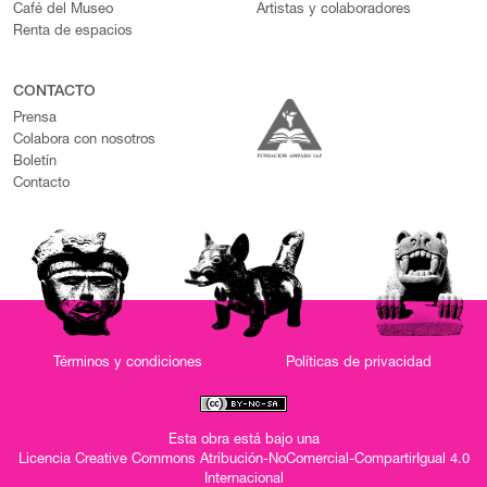
Café del Museo
Artistas y colaboradores
Renta de espacios
CONTACTO
Prensa
Colabora con nosotros
Boletín
Contacto
Términos y condiciones
Políticas de privacidad
Esta obra está bajo una
Licencia Creative Commons Atribución-NoComercial-CompartirIgual 4.0
Internacional