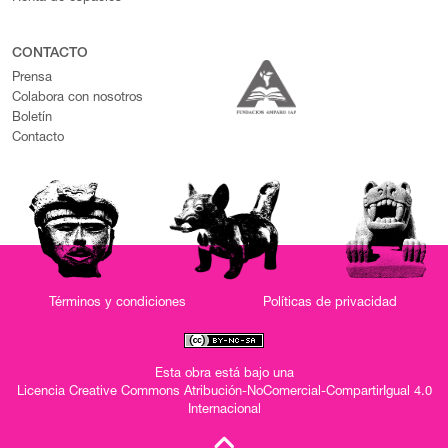
CONTACTO
Prensa
Colabora con nosotros
Boletín
Contacto
Términos y condiciones
Políticas de privacidad
Esta obra está bajo una
Licencia Creative Commons Atribución-NoComercial-CompartirIgual 4.0
Internacional