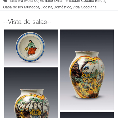
Talavera
Mosaico
Esmalte
Ornamentación
Cobalto
Estufa
Casa de los Muñecos
Cocina
Doméstico
Vida Cotidiana
--Vista de salas--