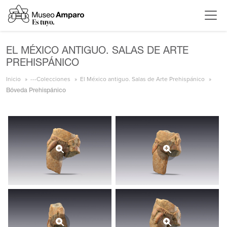
EL MÉXICO ANTIGUO. SALAS DE ARTE
PREHISPÁNICO
Inicio
---Colecciones
El México antiguo. Salas de Arte Prehispánico
Bóveda Prehispánico