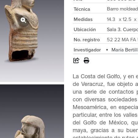
Técnica
Barro moldea
Medidas
14.3 x 12.5 x
Ubicación
Sala 3. Cuerpo
No. registro
52 22 MA FA 
Investigador
María Bertil
La Costa del Golfo, y en 
de Veracruz, fue objeto a
una serie de contactos p
con diversas sociedades 
Mesoamérica, en especial
particular, entre los vall
del Golfo de México, q
maya, gracias a su buen