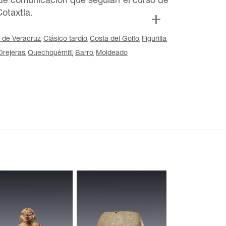
 de comunicación que seguían el curso de
Cotaxtla.
 de Veracruz
Clásico tardío
Costa del Golfo
Figurilla
Orejeras
Quechquémitl
Barro
Moldeado