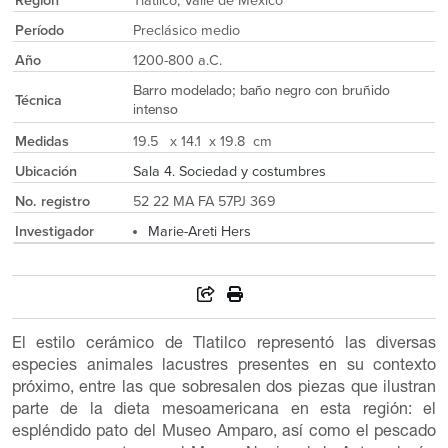
Región
Tlatilco, Valle de México
Período
Preclásico medio
Año
1200-800 a.C.
Barro modelado; baño negro con bruñido
Técnica
intenso
Medidas
19.5 x 14.1 x 19.8 cm
Ubicación
Sala 4. Sociedad y costumbres
No. registro
52 22 MA FA 57PJ 369
Investigador
Marie-Areti Hers
El estilo cerámico de Tlatilco representó las diversas
especies animales lacustres presentes en su contexto
próximo, entre las que sobresalen dos piezas que ilustran
parte de la dieta mesoamericana en esta región: el
espléndido pato del Museo Amparo, así como el pescado