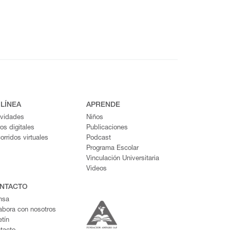
 LÍNEA
APRENDE
ividades
Niños
ros digitales
Publicaciones
orridos virtuales
Podcast
Programa Escolar
Vinculación Universitaria
Videos
NTACTO
nsa
abora con nosotros
etín