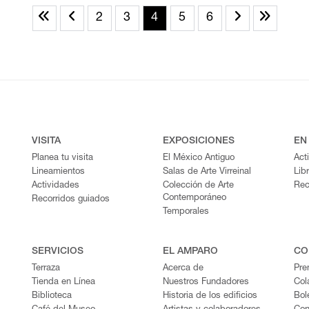
2
3
4
5
6
VISITA
EXPOSICIONES
EN
Planea tu visita
El México Antiguo
Act
Lineamientos
Salas de Arte Virreinal
Lib
Actividades
Colección de Arte
Rec
Contemporáneo
Recorridos guiados
Temporales
SERVICIOS
EL AMPARO
CO
Terraza
Acerca de
Pre
Tienda en Línea
Nuestros Fundadores
Col
Biblioteca
Historia de los edificios
Bol