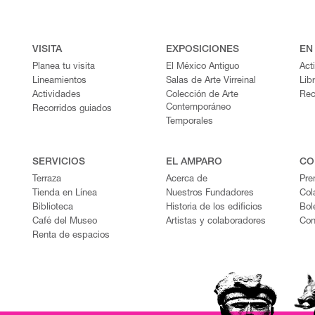
VISITA
EXPOSICIONES
EN
Planea tu visita
El México Antiguo
Act
Lineamientos
Salas de Arte Virreinal
Lib
Actividades
Colección de Arte
Rec
Contemporáneo
Recorridos guiados
Temporales
SERVICIOS
EL AMPARO
CO
Terraza
Acerca de
Pre
Tienda en Línea
Nuestros Fundadores
Col
Biblioteca
Historia de los edificios
Bol
Café del Museo
Artistas y colaboradores
Con
Renta de espacios