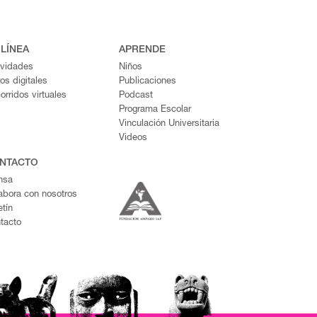
 LÍNEA
APRENDE
ividades
Niños
ros digitales
Publicaciones
orridos virtuales
Podcast
Programa Escolar
Vinculación Universitaria
Videos
NTACTO
nsa
abora con nosotros
etín
tacto