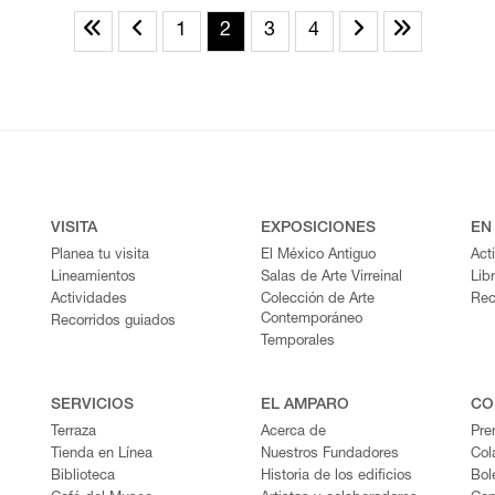
1
2
3
4
VISITA
EXPOSICIONES
EN
Planea tu visita
El México Antiguo
Act
Lineamientos
Salas de Arte Virreinal
Lib
Actividades
Colección de Arte
Rec
Contemporáneo
Recorridos guiados
Temporales
SERVICIOS
EL AMPARO
CO
Terraza
Acerca de
Pre
Tienda en Línea
Nuestros Fundadores
Col
Biblioteca
Historia de los edificios
Bol